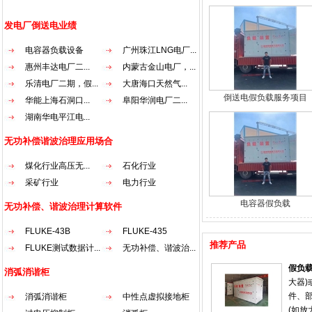
发电厂倒送电业绩
电容器负载设备
广州珠江LNG电厂...
惠州丰达电厂二...
内蒙古金山电厂，...
乐清电厂二期，假...
大唐海口天然气...
倒送电假负载服务项目
华能上海石洞口...
阜阳华润电厂二...
湖南华电平江电...
无功补偿谐波治理应用场合
煤化行业高压无...
石化行业
采矿行业
电力行业
电容器假负载
无功补偿、谐波治理计算软件
FLUKE-43B
FLUKE-435
推荐产品
FLUKE测试数据计...
无功补偿、谐波治...
假负
消弧消谐柜
大器
件、
消弧消谐柜
中性点虚拟接地柜
(如放