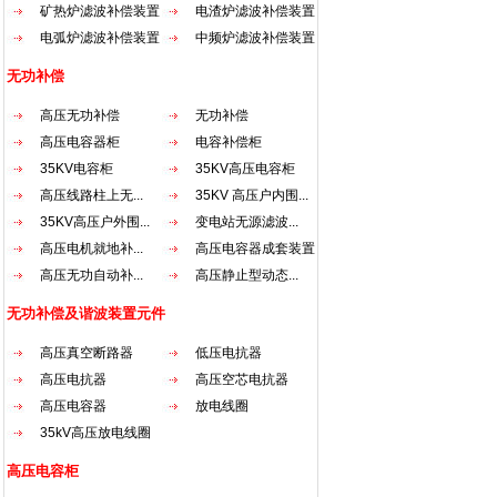
矿热炉滤波补偿装置
电渣炉滤波补偿装置
采用
器运行
电弧炉滤波补偿装置
中频炉滤波补偿装置
质硅
无功补偿
一起
较好的
高压无功补偿
无功补偿
圈主
高压电容器柜
电容补偿柜
烘固
线圈
35KV电容柜
35KV高压电容柜
能耐
高压线路柱上无...
35KV 高压户内围...
击而不
35KV高压户外围...
变电站无源滤波...
超过1
高压电机就地补...
高压电容器成套装置
+45
高压无功自动补...
高压静止型动态...
气体
4.当
无功补偿及谐波装置元件
可再
高压真空断路器
低压电抗器
高压电抗器
高压空芯电抗器
高压电容器
放电线圈
35kV高压放电线圈
高压电容柜