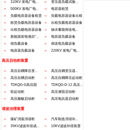
110KV 发电厂电...
变压器负载试验...
差动
过一
发热
后的
500KV 发电厂电...
电容器租赁
备变
西门
负载
负载电容器设备租赁
负载电容器设备出租
为之
冲击
负载
租赁负载电容器设备
出租负载电容器设备
和依据
点 
精确
板，
出租负载电容器设备
抽水蓄能倒送电...
能力
等过
新能源发电项目“...
电容器负载设备
验、
启动
统可
假负载设备
倒送电负载设备
于软
面的
电容器负载设备
220KV 发电厂电...
电气、
患出
流异
高压启动柜装置
各类
起动
功率
倍以
高压自耦降压变...
高压自耦变压器...
一键
造成
高压自耦启动柜
高压自耦降压起动柜
柜 阻
交流
载箱
TDKQG-G高压固
TDKQG-D-12 高压...
自藕
态...
软起动柜
高压液阻启动柜
（一
压起
高压频敏启动柜
高压电抗器启动柜
据高
谐波治理装置
配电动
结构特
煤矿消弧消谐柜
汽车制造消谐补...
用优
35KV滤波补偿成...
10KV滤波补偿装置
均匀