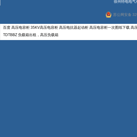
徐州特电电气
苏公网安备 320
百度
高压电容柜
35KV高压电容柜
高压电抗器起动柜
高压电容柜一次图纸下载
高
TDTBBZ
负载箱出租，高压负载箱