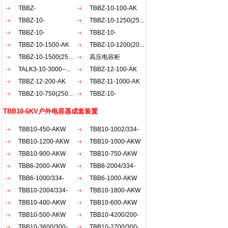
AKW
TBBZ-
AKW
TBBZ-10-100-AK
900（200+30...
TBBZ-10-
TBBZ-10-1250(25...
1200（20...
TBBZ-10-
TBBZ-10-
900（150...
TBBZ-10-1500-AK
1500（50...
TBBZ-10-1200(20...
TBBZ-10-1500(25...
高压电容柜
TALK3-10-3000--...
TBBZ-12-100-AK
TBBZ-12-200-AK
TBBZ-11-1000-AK
TBBZ-10-750(250...
TBBZ-10-
1800（30...
TBB10-6KV户外电容器成套装置
TBB10-450-AKW
TBB10-1002/334-
TBB10-1200-AKW
AKW
TBB10-1000-AKW
TBB10-900-AKW
TBB10-750-AKW
TBB6-2000-AKW
TBB6-2004/334-
TBB6-1000/334-
AKW
TBB6-1000-AKW
AKW
TBB10-2004/334-
TBB10-1800-AKW
AKW
TBB10-400-AKW
TBB10-600-AKW
TBB10-500-AKW
TBB10-4200/200-
TBB10-3600/300-
AKW
TBB10-2700/300-