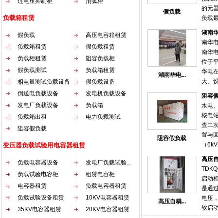
过电压抑制柜
消弧柜
的元
假负载
负载箱租赁
负载
抗匹
湖南
假负载
高压电容箱租赁
时使
南华
负载箱租赁
假负载租赁
电阻
南华
发射
负载柜租赁
阻容负载柜
位于
要匹
假负载测试
负载箱租赁
华电
湖南华电...
大、
相电量测试负载设备
假负载设备
好等
倒送电负载设备
发电机负载设备
阻容
于国内
发电厂负载设备
负载箱
水电
平江
核电
负载箱出租
电力负载测试
术人员
查二
阻容假负载
随着启
置与
阻容假负载
式受
（6k
变压器负载试验用电容器租赁
来重
容器
电，
高压
负载电容器设备
发电厂负载试验...
压备
段 。
TDKQ
性。
负载试验电容柜
租赁电容柜
的单
启动
护可
电容器租赁
负载电容器租赁
力保
是通
比普
负载试验设备租赁
10KV电容器租赁
础。
电压
高压自耦...
备的
调式电
软启
35KV电容器租赁
20KV电容器租赁
电厂
一次
空环