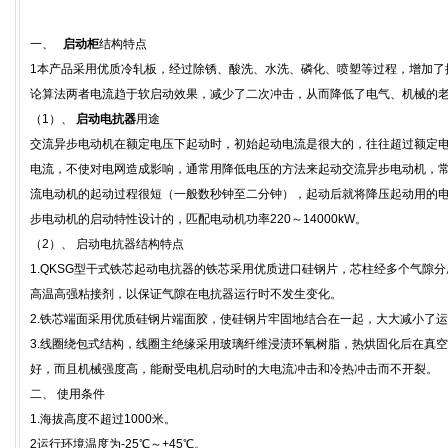
一、
启动柜
结构特点
1本产品采用优质冷轧板，经过除锈、酸洗、水洗、磷化、喷塑等过程，增加了
论算法两者电流趋于软启动效果，减少了二次冲击，从而降低了电气、机械的
（1）、
启动电抗器
用途
交流异步电动机在额定电压下起动时，初始起动电流是很大的，往往超过额定电
电流，不使对电网造成影响，通常用降低电压的方法来起动交流异步电动机，
流电动机的起动过程很短（一般数秒钟至二分钟），起动后就将降压起动用的
步电动机的启动特性设计的，匹配电动机功率220～14000kW。
（2）、 启动电抗器结构特点
1.QKSG型干式铁芯起动电抗器的铁芯采用优质进口硅钢片，芯柱经多个气隙
高温高强粘接剂，以保证气隙在电抗器运行时不发生变化。
2.铁芯端面采用优质硅钢片端面胶，使硅钢片牢固地结合在一起，大大减小了
3.线圈绕包式结构，线圈主绝缘采用玻璃纤维浸渍环氧树脂，热烘固化后在真
好，而且机械强度高，能耐受电机启动时的大电流冲击和冷热冲击而不开裂。
二、 使用条件
1.海拔高度不超过1000米。
2运行环境温度为-25℃～+45℃。