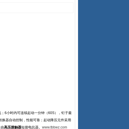
电机；6小时内可连续起动一分钟（60S），钉子最
间转换器自动控制，性能可靠；起动降压元件采用
，由
高压接触器
短接电抗器。
www.tbbwz.com