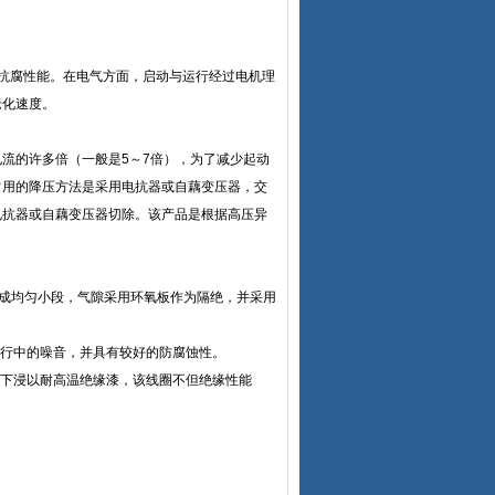
抗腐性能。在电气方面，启动与运行经过电机理
老化速度。
流的许多倍（一般是5～7倍），为了减少起动
常用的降压方法是采用电抗器或自藕变压器，交
电抗器或自藕变压器切除。该产品是根据高压异
分成均匀小段，气隙采用环氧板作为隔绝，并采用
运行中的噪音，并具有较好的防腐蚀性。
空下浸以耐高温绝缘漆，该线圈不但绝缘性能