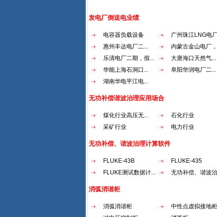
发电厂倒送电业绩
电容器负载设备
广州珠江LNG电厂.
惠州丰达电厂二...
内蒙古金山电厂，.
乐清电厂二期，假...
大唐海口天然气...
华能上海石洞口...
阜阳华润电厂二...
湖南华电平江电...
无功补偿谐波治理应用场合
煤化行业高压无...
石化行业
采矿行业
电力行业
无功补偿、谐波治理计算软件
FLUKE-43B
FLUKE-435
FLUKE测试数据计...
无功补偿、谐波治.
消弧消谐柜
消弧消谐柜
中性点虚拟接地