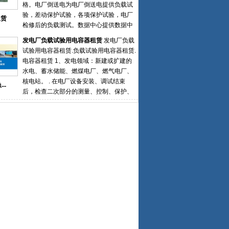
月28日一次性倒送电成功，负载装置分别
格。电厂倒送电为电厂倒送电提供负载试
要匹配，并能承受发射的功率
安装在电厂5号机6号机配电房6kv母线
验，差动保护试验，各项保护试验，电厂
租赁
侧，经过一个17个小时的时间，用户准确
检修后的负载测试。数据中心提供数据中
记录了启备变组运行之后的各项参数与技
心假负载满载测试方案和测试报告。同时
发电厂负载试验用电容器租赁
发电厂负载
术指标，为之后的正式送电提供了强力的
提供负载租赁、租赁转购买等多种服务。
试验用电容器租赁.负载试验用电容器租赁.
技术支持和依据
船厂精确检测船用发电机组的输出功率与
电容器租赁 1、发电领域：新建或扩建的
带载能力，协助船厂进行整船验收，系泊
水电、蓄水储能、燃煤电厂、燃气电厂、
试验、航行试验、负荷试验等。医院负载
核电站。 . 在电厂设备安装、调试结束
..
系统可对应急、后备发电机组进行专业、
后，检查二次部分的测量、控制、保护、
全面的检测维护，避免因医院断电二导致
信号装置与回路的正确性， 需在系统低压
病患出现意外事故。应急电源负载箱租赁
母线段（6kV或10kV母线段）挂入临时负
假负载租赁 负载柜租赁 电阻箱租赁可以精
载（电容器）进行倒送电试验，校核母差
确检测各类柴油发电机组，UPS电源系统
保护高压备变间隔和备变差动保护、核相
的输出功率与带载能力，实现待测设备测
和极性。 . 真实模拟验证启备变带负载工
试项目一键测试功能。
况下保护可靠性2、大型企业用户：自建
220和110kV变电站 . 模拟新建主变带负载
工况下的保护测试， . 确保变压器设备能
够安全、可靠并入电力系统主网 . 新建楼
宇变电房新上主变也需电容器负载试验 发
电厂负载试验用电容器租赁.负载试验用电
容器租赁.电容器租赁