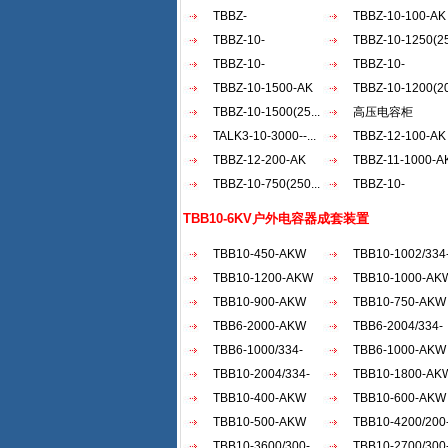
AKW
TBBZ-
AKW
TBBZ-10-100-AK
900（200+30...
TBBZ-10-
TBBZ-10-1250(25
1200（20...
TBBZ-10-
TBBZ-10-
900（150...
TBBZ-10-1500-AK
1500（50...
TBBZ-10-1200(20
TBBZ-10-1500(25...
高压电容柜
TALK3-10-3000--...
TBBZ-12-100-AK
TBBZ-12-200-AK
TBBZ-11-1000-A
TBBZ-10-750(250...
TBBZ-10-
1800（30...
TBB10-6KV户外电容器成套装置
TBB10-450-AKW
TBB10-1002/334
TBB10-1200-AKW
AKW
TBB10-1000-AK
TBB10-900-AKW
TBB10-750-AKW
TBB6-2000-AKW
TBB6-2004/334-
TBB6-1000/334-
AKW
TBB6-1000-AKW
AKW
TBB10-2004/334-
TBB10-1800-AK
AKW
TBB10-400-AKW
TBB10-600-AKW
TBB10-500-AKW
TBB10-4200/200
TBB10-3600/300-
AKW
TBB10-2700/300