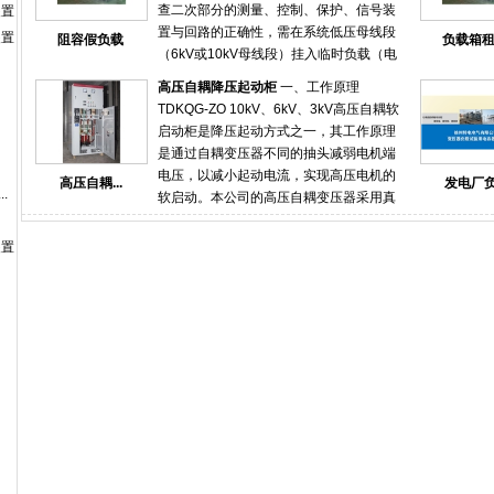
查二次部分的测量、控制、保护、信号装
装置
随着启备变低压侧开关合上，厂用10KV正
置与回路的正确性，需在系统低压母线段
装置
阻容假负载
负载箱
式受电，标志着湖南华电平江电厂建设迎
（6kV或10kV母线段）挂入临时负载（电
来重要里程碑节点，厂内机组设备实现通
容器）进行倒送电试验，校核母差保护高
电，电厂正式进入设备单体、系统调试阶
高压自耦降压起动柜
一、工作原理
压备变间隔和备变差动保护、核相和极
段 。“实现厂用电系统受电，将为后续机组
TDKQG-ZO 10kV、6kV、3kV高压自耦软
性。真实模拟验证启备变带负载工况下保
的单体调试、分部试运和整套启动提供有
启动柜是降压起动方式之一，其工作原理
护可靠性。服务项目：岸电电源岸电电源
力保障，为今年底机组投产奠定坚实基
是通过自耦变压器不同的抽头减弱电机端
比普通变频电源标准更高，担负着项目设
础。徐州特电电气有限公司提供的一套可
电压，以减小起动电流，实现高压电机的
高压自耦...
发电厂负.
备的用电安全，所以测试要求格外严格。
.
调式电容器成套装置TBB10-40000-AKW
软启动。本公司的高压自耦变压器采用真
电厂倒送电为电厂倒送电提供负载试验，
一次性投运成功，安装在电厂负载侧，经
空环氧浇注且设计裕量极大，连续起动不
差动保护试验，各项保护试验，电厂检修
过一个2个小时的试验，用户准确记录了启
发热，使用时间20年以上；控制部分采用
装置
后的负载测试。数据中心提供数据中心假
备变组运行之后的各项参数与技术指标，
西门子PLC检查启动电流切换，避免二次
负载满载测试方案和测试报告。同时提供
为之后的正式送电提供了强力的技术支持
冲击。 二、高压自耦变压器启动柜结构特
负载租赁、租赁转购买等多种服务。船厂
和依据。服务电话：18020595666
点 高压自耦变压器启动柜采用优质冷轧
精确检测船用发电机组的输出功率与带载
板，经过除锈、酸洗、水洗、磷化、喷塑
能力，协助船厂进行整船验收，系泊试
等过程，增加了抗腐性能。在电气方面，
验、航行试验、负荷试验等。医院负载系
启动与运行经过电机理论算法两者电流趋
统可对应急、后备发电机组进行专业、全
于软启动，减少了二次冲击，从而增加了
面的检测维护，避免因医院断电二导致病
电气、机械的使用时间。（1）、 用途交
患出现意外事故。应急电源可以精确检测
流异步电动机在额定电压下起动时，初始
各类柴油发电机组，UPS电源系统的输出
起动电流是很大的，往往超过额定电流的7
功率与带载能力，实现待测设备测试项目
倍以上，为了减少起动电流，避免对电网