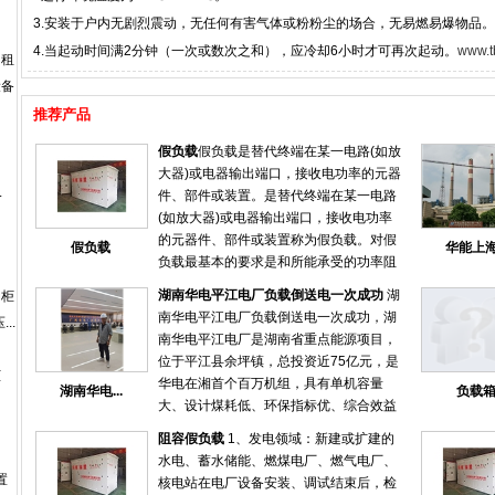
3.安装于户内无剧烈震动，无任何有害气体或粉粉尘的场合，无易燃易爆物品。
4.当起动时间满2分钟（一次或数次之和），应冷却6小时才可再次起动。
www.t
出租
设备
推荐产品
假负载
假负载是替代终端在某一电路(如放
大器)或电器输出端口，接收电功率的元器
.
件、部件或装置。是替代终端在某一电路
(如放大器)或电器输出端口，接收电功率
的元器件、部件或装置称为假负载。对假
假负载
华能上海.
负载最基本的要求是和所能承受的功率阻
抗匹配。通常在调试或检测机器性能时临
湖南华电平江电厂负载倒送电一次成功
湖
动柜
时使用的非正式的负载。假负载可以分为
南华电平江电厂负载倒送电一次成功，湖
...
电阻负载，电感负载，容性负载等。高频
南华电平江电厂是湖南省重点能源项目，
发射电路的假负载主要是频率允许，阻抗
位于平江县余坪镇，总投资近75亿元，是
要匹配，并能承受发射的功率
柜
华电在湘首个百万机组，具有单机容量
湖南华电...
负载
大、设计煤耗低、环保指标优、综合效益
好等特点，经济、技术、环保各项指标处
阻容假负载
1、发电领域：新建或扩建的
于国内领先水平。 6月22日晚，湖南华电
水电、蓄水储能、燃煤电厂、燃气电厂、
平江电厂集控室内仍是一派忙碌，专业技
置
核电站在电厂设备安装、调试结束后，检
术人员正在紧张地调试设备。21点39分，