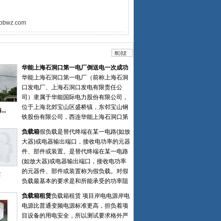
bbwz.com
华能上海石洞口第一电厂倒送电一次成功
华能上海石洞口第一电厂（前称上海石洞
口发电厂、上海石洞口发电有限责任公
司）隶属于华能国际电力股份有限公司，
位于上海北郊宝山区盛桥镇，东邻宝山钢
..
铁股份有限公司，西连华能上海石洞口第
二电厂、华能上海燃机电厂，北临长江，
负载箱
假负载是替代终端在某一电路(如放
对岸为崇明岛，占地62.7万平方米。 一厂
大器)或电器输出端口，接收电功率的元器
是“七五”期间国家重点工程建设项目，始
件、部件或装置。是替代终端在某一电路
建于1985年7月，规划安装四台国产第一
(如放大器)或电器输出端口，接收电功率
批300MW 亚临界燃煤机组。1987年12
的元器件、部件或装置称为假负载。对假
箱
月，首台机组并网发电，1990年5月四台
负载最基本的要求是和所能承受的功率阻
机组全部建成投产，是上海首座百万千瓦
抗匹配。通常在调试或检测机器性能时临
级的火力发电厂。徐州特电电气有限公司
负载箱租赁
负载箱租赁 项目岸电电源岸电
时使用的非正式的负载。假负载可以分为
中标上海石洞口第一电厂2台65万千瓦等
电源比普通变频电源标准更高，担负着项
电阻负载，电感负载，容性负载等。高频
容量煤电替代项目负载箱装置。2022年8
目设备的用电安全，所以测试要求格外严
发射电路的假负载主要是频率允许，阻抗