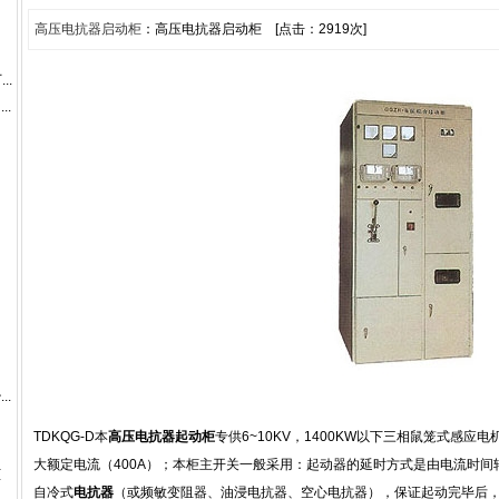
高压电抗器启动柜
：高压电抗器启动柜 [点击：2919次]
..
..
..
TDKQG-D本
高压电抗器起动柜
专供6~10KV，1400KW以下三相鼠笼式感应
大额定电流（400A）；本柜主开关一般采用：起动器的延时方式是由电流时
柜
自冷式
电抗器
（或频敏变阻器、油浸电抗器、空心电抗器），保证起动完毕后