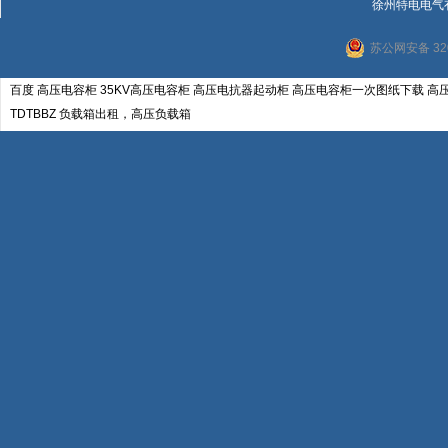
徐州特电电气
苏公网安备 320
百度
高压电容柜
35KV高压电容柜
高压电抗器起动柜
高压电容柜一次图纸下载
高
TDTBBZ
负载箱出租，高压负载箱