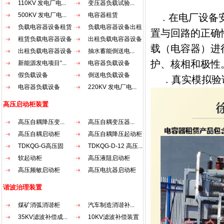
110KV 发电厂电...
变压器负载试验...
500KV 发电厂电...
电容器租赁
. 在电厂设备
负载电容器设备租赁
负载电容器设备出租
置与回路的正确
租赁负载电容器设备
出租负载电容器设备
载（电容器）进
出租负载电容器设备
抽水蓄能倒送电...
护、核相和极性
新能源发电项目“...
电容器负载设备
假负载设备
倒送电负载设备
. 真实模拟验
电容器负载设备
220KV 发电厂电...
高压启动柜装置
高压自耦降压变...
高压自耦变压器...
高压自耦启动柜
高压自耦降压起动柜
TDKQG-G高压固
TDKQG-D-12 高压...
态...
软起动柜
高压液阻启动柜
高压频敏启动柜
高压电抗器启动柜
谐波治理装置
煤矿消弧消谐柜
汽车制造消谐补...
35KV滤波补偿成...
10KV滤波补偿装置