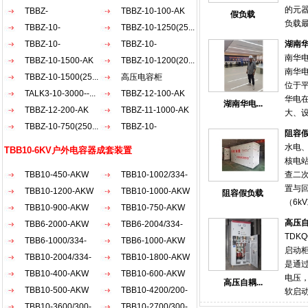
的元
AKW
TBBZ-
AKW
TBBZ-10-100-AK
假负载
负载
900（200+30...
TBBZ-10-
TBBZ-10-1250(25...
抗匹
1200（20...
TBBZ-10-
TBBZ-10-
湖南
时使
南华
900（150...
TBBZ-10-1500-AK
1500（50...
TBBZ-10-1200(20...
电阻
南华
TBBZ-10-1500(25...
高压电容柜
发射
位于
要匹
TALK3-10-3000--...
TBBZ-12-100-AK
华电
湖南华电...
TBBZ-12-200-AK
TBBZ-11-1000-AK
大、
TBBZ-10-750(250...
TBBZ-10-
好等
阻容
于国内
1800（30...
水电
TBB10-6KV户外电容器成套装置
平江
核电
术人员
TBB10-450-AKW
TBB10-1002/334-
查二
随着启
置与
TBB10-1200-AKW
AKW
TBB10-1000-AKW
阻容假负载
式受
（6k
TBB10-900-AKW
TBB10-750-AKW
来重
容器
电，
高压
TBB6-2000-AKW
TBB6-2004/334-
压备
段 。
TDKQ
TBB6-1000/334-
AKW
TBB6-1000-AKW
性。
的单
启动
AKW
TBB10-2004/334-
TBB10-1800-AKW
护可
力保
是通
比普
AKW
TBB10-400-AKW
TBB10-600-AKW
础。
电压
高压自耦...
备的
TBB10-500-AKW
TBB10-4200/200-
调式电
软启
电厂
一次
空环
TBB10-3600/300-
AKW
TBB10-2700/300-