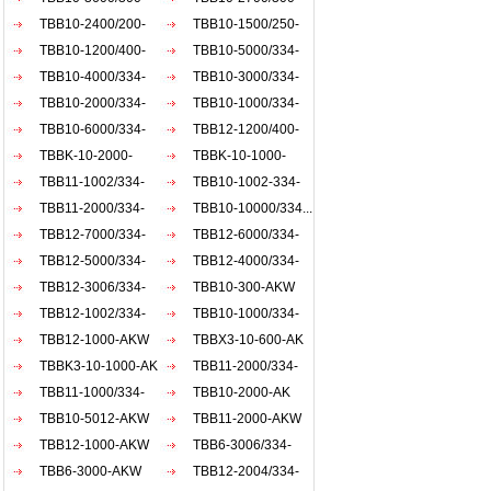
差动
过一
发热
AKW
TBB10-2400/200-
AKW
TBB10-1500/250-
后的
备变
西门
AKW
TBB10-1200/400-
AKW
TBB10-5000/334-
负载
为之
冲击
负载
AKW
TBB10-4000/334-
AKW
TBB10-3000/334-
和依据
点 
精确
AKW
TBB10-2000/334-
AKW
TBB10-1000/334-
板，
能力
等过
AKW
TBB10-6000/334-
AKW
TBB12-1200/400-
验、
启动
AKW
TBBK-10-2000-
AKW
TBBK-10-1000-
统可
于软
AKW
TBB11-1002/334-
AKW
TBB10-1002-334-
面的
电气、
患出
AKW
TBB11-2000/334-
AKW
TBB10-10000/334...
流异
各类
AKW
TBB12-7000/334-
TBB12-6000/334-
起动
功率
倍以
AKW
TBB12-5000/334-
AKW
TBB12-4000/334-
一键
造成
AKW
TBB12-3006/334-
AKW
TBB10-300-AKW
柜 阻
交流
AKW
TBB12-1002/334-
TBB10-1000/334-
载箱
自藕
AKW
TBB12-1000-AKW
ACW
TBBX3-10-600-AK
（一
TBBK3-10-1000-AK
TBB11-2000/334-
压起
据高
TBB11-1000/334-
akw
TBB10-2000-AK
配电动
akw
TBB10-5012-AKW
TBB11-2000-AKW
结构特
TBB12-1000-AKW
TBB6-3006/334-
用优
TBB6-3000-AKW
AKW
TBB12-2004/334-
均匀