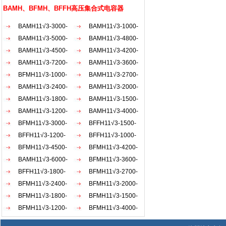
AKW
采用
BAMH、BFMH、BFFH高压集合式电容器
器运行
质硅
BAMH11√3-3000-
BAMH11√3-1000-
一起
1×3W
BAMH11√3-5000-
1×3W
BAMH11√3-4800-
较好的
1×3W
BAMH11√3-4500-
1×3W
BAMH11√3-4200-
圈主
1×3W
BAMH11√3-7200-
1×3W
BAMH11√3-3600-
烘固
1×3W
BFMH11√3-1000-
1×3W
BAMH11√3-2700-
线圈
能耐
1×3W
BAMH11√3-2400-
1×3W
BAMH11√3-2000-
击而不
1×3W
BAMH11√3-1800-
1×3W
BAMH11√3-1500-
超过1
1×3W
BAMH11√3-1200-
1×3W
BAMH11√3-4000-
+45
1×3W
BFMH11√3-3000-
1×3W
BFFH11√3-1500-
气体
1×3W
BFFH11√3-1200-
1×3W
BFFH11√3-1000-
4.当
可再
1×3W
BFMH11√3-4500-
1×3W
BFMH11√3-4200-
1×3W
BAMH11√3-6000-
1×3W
BFMH11√3-3600-
1×3W
BFFH11√3-1800-
1×3W
BFMH11√3-2700-
1×3W
BFMH11√3-2400-
1×3W
BFMH11√3-2000-
1×3W
BFMH11√3-1800-
1×3W
BFMH11√3-1500-
1×3W
BFMH11√3-1200-
1×3W
BFMH11√3-4000-
1×3W
1×3W