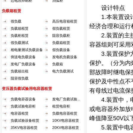
过电压抑制柜
消弧柜
设计特点
负载箱租赁
1.
本装置设
假负载
高压电容箱租赁
经济合理和运行
负载箱租赁
假负载租赁
2.
装置的主
负载柜租赁
阻容负载柜
假负载测试
负载箱租赁
容器组则可采用
相电量测试负载设备
假负载设备
3.
装置保护
倒送电负载设备
发电机负载设备
保护。（分为内
发电厂负载设备
负载箱
部故障时继电保
负载箱出租
电力负载测试
阻容假负载
保护及中性点不
变压器负载试验用电容器租赁
有母线过电流保
4.
装置中，
负载电容器设备
发电厂负载试验...
负载试验电容柜
租赁电容柜
或电容器外加放
电容器租赁
负载电容器租赁
峰值降至
50V
以
负载试验设备租赁
10KV电容器租赁
5.
装置中电
35KV电容器租赁
20KV电容器租赁