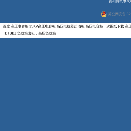
精确
徐州特电电气
板，
能力
等过
验、
苏公网安备 320
启动
统可
于软
面的
百度
高压电容柜
35KV高压电容柜
高压电抗器起动柜
高压电容柜一次图纸下载
高
电气、
患出
流异
TDTBBZ
负载箱出租，高压负载箱
各类
起动
功率
倍以
一键
造成
柜 阻
交流
载箱
自藕
（一
压起
据高
配电动
结构特
用优
均匀
采用
器运行
质硅
一起