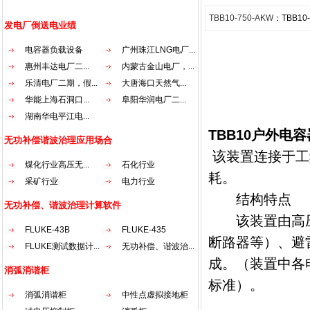
TBB10-750-AKW
：TBB10
发电厂倒送电业绩
电容器负载设备
广州珠江LNG电厂...
惠州丰达电厂二...
内蒙古金山电厂，...
乐清电厂二期，假...
大唐海口天然气...
华能上海石洞口...
阜阳华润电厂二...
湖南华电平江电...
TBB10
户外电容
无功补偿谐波治理应用场合
该装置连
接于工
煤化行业高压无...
石化行业
耗。
采矿行业
电力行业
结构特点
无功补偿、谐波治理计算软件
该装置由
高
FLUKE-43B
FLUKE-435
断路器等）、避
FLUKE测试数据计...
无功补偿、谐波治...
成。（装置中各
消弧消谐柜
标准）。
消弧消谐柜
中性点虚拟接地柜