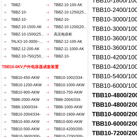
TBB10-1800/10
AKW
TBBZ-
AKW
TBBZ-10-100-AK
TBB10-2400/10
900（200+30...
TBBZ-10-
TBBZ-10-1250(25...
TBB10-3000/10
1200（20...
TBBZ-10-
TBBZ-10-
900（150...
TBBZ-10-1500-AK
1500（50...
TBBZ-10-1200(20...
TBB10-3000/10
TBBZ-10-1500(25...
高压电容柜
TBB10-3600/10
TALK3-10-3000--...
TBBZ-12-100-AK
TBB10-3600/10
TBBZ-12-200-AK
TBBZ-11-1000-AK
TBB10-4200/10
TBBZ-10-750(250...
TBBZ-10-
1800（30...
TBB10-4200/10
TBB10-6KV户外电容器成套装置
TBB10-5400/10
TBB10-450-AKW
TBB10-1002/334-
TBB10-6000/10
TBB10-1200-AKW
AKW
TBB10-1000-AKW
TBB10-900-AKW
TBB10-750-AKW
TBB10-4800/2
TBB6-2000-AKW
TBB6-2004/334-
TBB10-4800/20
TBB6-1000/334-
AKW
TBB6-1000-AKW
TBB10-6000/2
AKW
TBB10-2004/334-
TBB10-1800-AKW
AKW
TBB10-400-AKW
TBB10-600-AKW
TBB10-6000/20
TBB10-500-AKW
TBB10-4200/200-
TBB10-7200/2
TBB10-3600/300-
AKW
TBB10-2700/300-