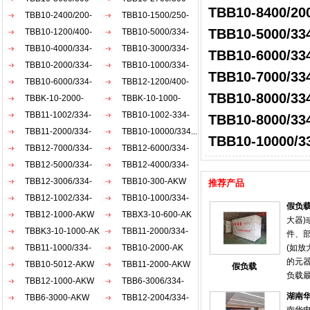
TBB10-8400/2
AKW
TBB10-2400/200-
AKW
TBB10-1500/250-
TBB10-5000/3
AKW
TBB10-1200/400-
AKW
TBB10-5000/334-
AKW
TBB10-4000/334-
AKW
TBB10-3000/334-
TBB10-6000/3
AKW
TBB10-2000/334-
AKW
TBB10-1000/334-
TBB10-7000/3
AKW
TBB10-6000/334-
AKW
TBB12-1200/400-
TBB10-8000/3
AKW
TBBK-10-2000-
AKW
TBBK-10-1000-
AKW
TBB11-1002/334-
AKW
TBB10-1002-334-
TBB10-8000/33
AKW
TBB11-2000/334-
AKW
TBB10-10000/334...
TBB10-10000/
AKW
TBB12-7000/334-
TBB12-6000/334-
AKW
TBB12-5000/334-
AKW
TBB12-4000/334-
AKW
TBB12-3006/334-
AKW
TBB10-300-AKW
推荐产品
AKW
TBB12-1002/334-
TBB10-1000/334-
假负
AKW
TBB12-1000-AKW
ACW
TBBX3-10-600-AK
大器
TBBK3-10-1000-AK
TBB11-2000/334-
件、
TBB11-1000/334-
akw
TBB10-2000-AK
(如放
的元
akw
TBB10-5012-AKW
TBB11-2000-AKW
假负载
负载
TBB12-1000-AKW
TBB6-3006/334-
抗匹
湖南
TBB6-3000-AKW
AKW
TBB12-2004/334-
时使