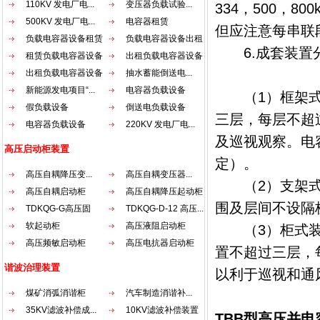
110KV 发电厂电...
变压器负载试验...
334
，
500
，
800k
500KV 发电厂电...
电容器租赁
但应注意每串联
负载电容器设备租赁
负载电容器设备出租
6.
成套装置
租赁负载电容器设备
出租负载电容器设备
出租负载电容器设备
抽水蓄能倒送电...
新能源发电项目“...
电容器负载设备
（
1
）框架
假负载设备
倒送电负载设备
三层，每层不超
电容器负载设备
220KV 发电厂电...
及巡视观察。电
高压启动柜装置
定）。
高压自耦降压变...
高压自耦变压器...
（
2
）支架
高压自耦启动柜
高压自耦降压起动柜
围及层间不设隔
TDKQG-G高压固
TDKQG-D-12 高压...
态...
软起动柜
高压液阻启动柜
（
3
）柜式
高压频敏启动柜
高压电抗器启动柜
置不超过三层，
谐波治理装置
以利于巡视和通
煤矿消弧消谐柜
汽车制造消谐补...
35KV滤波补偿成...
10KV滤波补偿装置
TBB
型高压并电