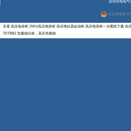
徐州特电电气
苏公网安备 320
百度
高压电容柜
35KV高压电容柜
高压电抗器起动柜
高压电容柜一次图纸下载
高
TDTBBZ
负载箱出租，高压负载箱