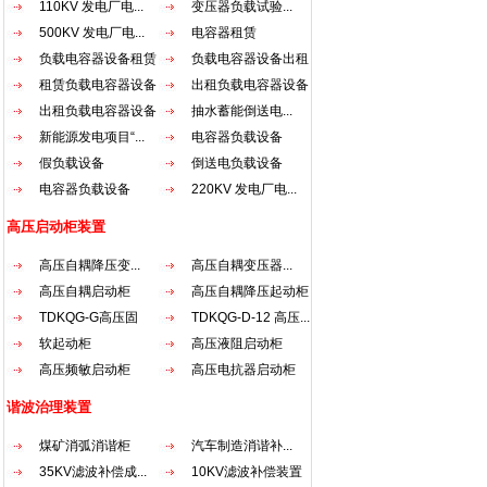
110KV 发电厂电...
变压器负载试验...
（一
500KV 发电厂电...
电容器租赁
压起
负载电容器设备租赁
负载电容器设备出租
据高
配电动
租赁负载电容器设备
出租负载电容器设备
结构特
出租负载电容器设备
抽水蓄能倒送电...
用优
新能源发电项目“...
电容器负载设备
均匀
假负载设备
倒送电负载设备
采用
电容器负载设备
220KV 发电厂电...
器运行
质硅
高压启动柜装置
一起
较好的
高压自耦降压变...
高压自耦变压器...
圈主
高压自耦启动柜
高压自耦降压起动柜
烘固
TDKQG-G高压固
TDKQG-D-12 高压...
线圈
能耐
态...
软起动柜
高压液阻启动柜
击而不
高压频敏启动柜
高压电抗器启动柜
超过1
谐波治理装置
+45
气体
煤矿消弧消谐柜
汽车制造消谐补...
4.当
35KV滤波补偿成...
10KV滤波补偿装置
可再