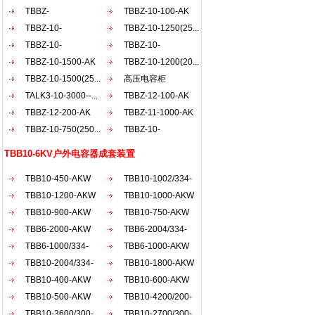
AKW
TBBZ-
AKW
TBBZ-10-100-AK
900（200+30...
TBBZ-10-
TBBZ-10-1250(25...
1200（20...
TBBZ-10-
TBBZ-10-
900（150...
TBBZ-10-1500-AK
1500（50...
TBBZ-10-1200(20...
TBBZ-10-1500(25...
高压电容柜
TALK3-10-3000--...
TBBZ-12-100-AK
TBBZ-12-200-AK
TBBZ-11-1000-AK
TBBZ-10-750(250...
TBBZ-10-
1800（30...
TBB10-6KV户外电容器成套装置
TBB10-450-AKW
TBB10-1002/334-
TBB10-1200-AKW
AKW
TBB10-1000-AKW
TBB10-900-AKW
TBB10-750-AKW
TBB6-2000-AKW
TBB6-2004/334-
TBB6-1000/334-
AKW
TBB6-1000-AKW
AKW
TBB10-2004/334-
TBB10-1800-AKW
AKW
TBB10-400-AKW
TBB10-600-AKW
TBB10-500-AKW
TBB10-4200/200-
TBB10-3600/300-
AKW
TBB10-2700/300-