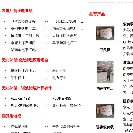
发电厂倒送电业绩
推荐产品
电容器负载设备
广州珠江LNG电厂...
假负
惠州丰达电厂二...
内蒙古金山电厂，...
大器
乐清电厂二期，假...
大唐海口天然气...
件、
(如放
华能上海石洞口...
阜阳华润电厂二...
的元
湖南华电平江电...
假负载
负载
抗匹
无功补偿谐波治理应用场合
湖南
时使
南华
煤化行业高压无...
石化行业
电阻
南华
发射
采矿行业
电力行业
位于
要匹
华电
无功补偿、谐波治理计算软件
湖南华电...
大、
好等
FLUKE-43B
FLUKE-435
阻容
于国内
FLUKE测试数据计...
无功补偿、谐波治...
水电
平江
核电
消弧消谐柜
术人员
查二
随着启
置与
消弧消谐柜
中性点虚拟接地柜
阻容假负载
式受
（6k