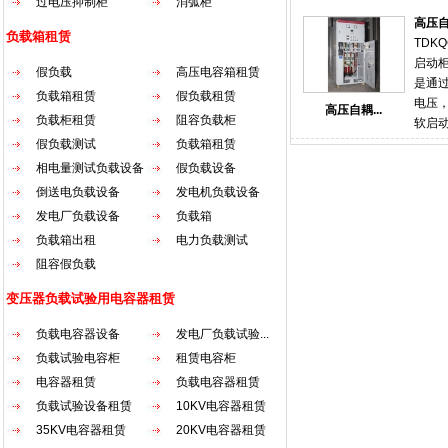
过电压抑制柜
消弧柜
来重
容器
电，
高压
压备
负载箱租赁
段 。
TDKQ
性。
的单
启动
假负载
高压电容箱租赁
护可
力保
是通
比普
负载箱租赁
假负载租赁
础。
电压
高压自耦...
备的
负载柜租赁
阻容负载柜
调式电
软启
电厂
一次
空环
假负载测试
负载箱租赁
差动
过一
发热
相电量测试负载设备
假负载设备
后的
备变
西门
倒送电负载设备
发电机负载设备
负载
为之
冲击
负载
发电厂负载设备
负载箱
和依据
点 
精确
负载箱出租
电力负载测试
板，
能力
等过
阻容假负载
验、
启动
统可
变压器负载试验用电容器租赁
于软
面的
电气、
患出
负载电容器设备
发电厂负载试验...
流异
各类
负载试验电容柜
租赁电容柜
起动
功率
电容器租赁
负载电容器租赁
倍以
一键
造成
负载试验设备租赁
10KV电容器租赁
柜 阻
交流
35KV电容器租赁
20KV电容器租赁
载箱
自藕