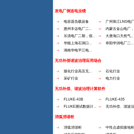
发电厂倒送电业绩
电容器负载设备
广州珠江LNG电厂.
惠州丰达电厂二...
内蒙古金山电厂，.
乐清电厂二期，假...
大唐海口天然气...
华能上海石洞口...
阜阳华润电厂二...
湖南华电平江电...
无功补偿谐波治理应用场合
煤化行业高压无...
石化行业
采矿行业
电力行业
无功补偿、谐波治理计算软件
FLUKE-43B
FLUKE-435
FLUKE测试数据计...
无功补偿、谐波治.
消弧消谐柜
消弧消谐柜
中性点虚拟接地