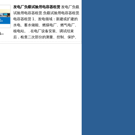
记录了启备变组运行之后的各项参数与技
心假负载满载测试方案和测试报告。同时
发电厂负载试验用电容器租赁
发电厂负载
术指标，为之后的正式送电提供了强力的
提供负载租赁、租赁转购买等多种服务。
试验用电容器租赁.负载试验用电容器租赁.
技术支持和依据
船厂精确检测船用发电机组的输出功率与
电容器租赁 1、发电领域：新建或扩建的
带载能力，协助船厂进行整船验收，系泊
水电、蓄水储能、燃煤电厂、燃气电厂、
试验、航行试验、负荷试验等。医院负载
核电站。 . 在电厂设备安装、调试结束
..
系统可对应急、后备发电机组进行专业、
后，检查二次部分的测量、控制、保护、
全面的检测维护，避免因医院断电二导致
信号装置与回路的正确性， 需在系统低压
病患出现意外事故。应急电源负载箱租赁
母线段（6kV或10kV母线段）挂入临时负
假负载租赁 负载柜租赁 电阻箱租赁可以精
载（电容器）进行倒送电试验，校核母差
确检测各类柴油发电机组，UPS电源系统
保护高压备变间隔和备变差动保护、核相
的输出功率与带载能力，实现待测设备测
和极性。 . 真实模拟验证启备变带负载工
试项目一键测试功能。
况下保护可靠性2、大型企业用户：自建
220和110kV变电站 . 模拟新建主变带负载
工况下的保护测试， . 确保变压器设备能
够安全、可靠并入电力系统主网 . 新建楼
宇变电房新上主变也需电容器负载试验 发
电厂负载试验用电容器租赁.负载试验用电
容器租赁.电容器租赁