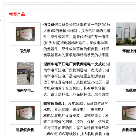
推荐产品
..
假负载
假负载是替代终端在某一电路(如放
..
大器)或电器输出端口，接收电功率的元器
件、部件或装置。是替代终端在某一电路
(如放大器)或电器输出端口，接收电功率
的元器件、部件或装置称为假负载。对假
假负载
华能上海.
负载最基本的要求是和所能承受的功率阻
抗匹配。通常在调试或检测机器性能时临
湖南华电平江电厂负载倒送电一次成功
湖
时使用的非正式的负载。假负载可以分为
南华电平江电厂负载倒送电一次成功，湖
电阻负载，电感负载，容性负载等。高频
南华电平江电厂是湖南省重点能源项目，
发射电路的假负载主要是频率允许，阻抗
位于平江县余坪镇，总投资近75亿元，是
要匹配，并能承受发射的功率
华电在湘首个百万机组，具有单机容量
湖南华电...
负载
大、设计煤耗低、环保指标优、综合效益
好等特点，经济、技术、环保各项指标处
阻容假负载
1、发电领域：新建或扩建的
于国内领先水平。 6月22日晚，湖南华电
..
水电、蓄水储能、燃煤电厂、燃气电厂、
平江电厂集控室内仍是一派忙碌，专业技
核电站在电厂设备安装、调试结束后，检
术人员正在紧张地调试设备。21点39分，
查二次部分的测量、控制、保护、信号装
随着启备变低压侧开关合上，厂用10KV正
置与回路的正确性，需在系统低压母线段
柜
阻容假负载
负载箱
式受电，标志着湖南华电平江电厂建设迎
（6kV或10kV母线段）挂入临时负载（电