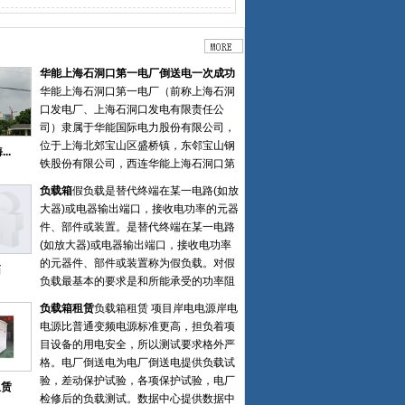
华能上海石洞口第一电厂倒送电一次成功
华能上海石洞口第一电厂（前称上海石洞
口发电厂、上海石洞口发电有限责任公
司）隶属于华能国际电力股份有限公司，
位于上海北郊宝山区盛桥镇，东邻宝山钢
..
铁股份有限公司，西连华能上海石洞口第
二电厂、华能上海燃机电厂，北临长江，
负载箱
假负载是替代终端在某一电路(如放
对岸为崇明岛，占地62.7万平方米。 一厂
大器)或电器输出端口，接收电功率的元器
是“七五”期间国家重点工程建设项目，始
件、部件或装置。是替代终端在某一电路
建于1985年7月，规划安装四台国产第一
(如放大器)或电器输出端口，接收电功率
批300MW 亚临界燃煤机组。1987年12
的元器件、部件或装置称为假负载。对假
箱
月，首台机组并网发电，1990年5月四台
负载最基本的要求是和所能承受的功率阻
机组全部建成投产，是上海首座百万千瓦
抗匹配。通常在调试或检测机器性能时临
级的火力发电厂。徐州特电电气有限公司
负载箱租赁
负载箱租赁 项目岸电电源岸电
时使用的非正式的负载。假负载可以分为
中标上海石洞口第一电厂2台65万千瓦等
电源比普通变频电源标准更高，担负着项
电阻负载，电感负载，容性负载等。高频
容量煤电替代项目负载箱装置。2022年8
目设备的用电安全，所以测试要求格外严
发射电路的假负载主要是频率允许，阻抗
月28日一次性倒送电成功，负载装置分别
格。电厂倒送电为电厂倒送电提供负载试
要匹配，并能承受发射的功率
安装在电厂5号机6号机配电房6kv母线
验，差动保护试验，各项保护试验，电厂
租赁
侧，经过一个17个小时的时间，用户准确
检修后的负载测试。数据中心提供数据中