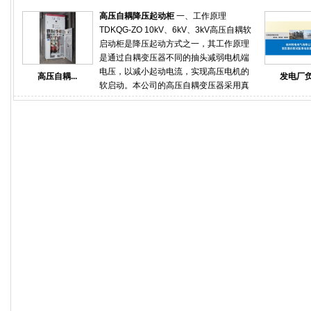
来重要里程碑节点，厂内机组设备实现通
容器）进行倒送电试验，校核母差保护高
电，电厂正式进入设备单体、系统调试阶
高压自耦降压起动柜
一、工作原理
压备变间隔和备变差动保护、核相和极
段 。“实现厂用电系统受电，将为后续机组
TDKQG-ZO 10kV、6kV、3kV高压自耦软
性。真实模拟验证启备变带负载工况下保
的单体调试、分部试运和整套启动提供有
启动柜是降压起动方式之一，其工作原理
护可靠性。服务项目：岸电电源岸电电源
力保障，为今年底机组投产奠定坚实基
是通过自耦变压器不同的抽头减弱电机端
比普通变频电源标准更高，担负着项目设
础。徐州特电电气有限公司提供的一套可
电压，以减小起动电流，实现高压电机的
高压自耦...
发电厂负.
备的用电安全，所以测试要求格外严格。
调式电容器成套装置TBB10-40000-AKW
软启动。本公司的高压自耦变压器采用真
电厂倒送电为电厂倒送电提供负载试验，
一次性投运成功，安装在电厂负载侧，经
空环氧浇注且设计裕量极大，连续起动不
差动保护试验，各项保护试验，电厂检修
过一个2个小时的试验，用户准确记录了启
发热，使用时间20年以上；控制部分采用
后的负载测试。数据中心提供数据中心假
备变组运行之后的各项参数与技术指标，
西门子PLC检查启动电流切换，避免二次
负载满载测试方案和测试报告。同时提供
为之后的正式送电提供了强力的技术支持
冲击。 二、高压自耦变压器启动柜结构特
负载租赁、租赁转购买等多种服务。船厂
和依据。服务电话：18020595666
点 高压自耦变压器启动柜采用优质冷轧
精确检测船用发电机组的输出功率与带载
板，经过除锈、酸洗、水洗、磷化、喷塑
能力，协助船厂进行整船验收，系泊试
等过程，增加了抗腐性能。在电气方面，
验、航行试验、负荷试验等。医院负载系
启动与运行经过电机理论算法两者电流趋
统可对应急、后备发电机组进行专业、全
于软启动，减少了二次冲击，从而增加了
面的检测维护，避免因医院断电二导致病
电气、机械的使用时间。（1）、 用途交
患出现意外事故。应急电源可以精确检测
流异步电动机在额定电压下起动时，初始
各类柴油发电机组，UPS电源系统的输出
起动电流是很大的，往往超过额定电流的7
功率与带载能力，实现待测设备测试项目
倍以上，为了减少起动电流，避免对电网
一键测试功能。倒送电负载试验阻容负载
造成影响，通常用减弱电压的方法来起动
柜 阻容负载测试 阻容假负载 高压容性负
交流异步电动机，常用的降压方法是采用
载箱租赁
自藕变压器，交流电动机的起动过程很短