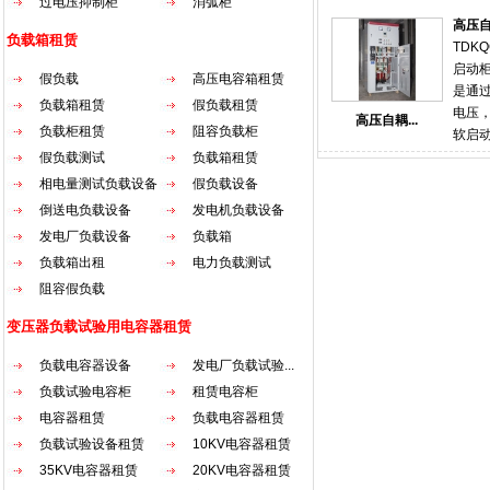
过电压抑制柜
消弧柜
来重
容器
电，
高压
压备
负载箱租赁
段 。
TDKQ
性。
的单
启动
假负载
高压电容箱租赁
护可
力保
是通
比普
负载箱租赁
假负载租赁
础。
电压
高压自耦...
备的
负载柜租赁
阻容负载柜
调式电
软启
电厂
一次
空环
假负载测试
负载箱租赁
差动
过一
发热
相电量测试负载设备
假负载设备
后的
备变
西门
倒送电负载设备
发电机负载设备
负载
为之
冲击
负载
发电厂负载设备
负载箱
和依据
点 
精确
负载箱出租
电力负载测试
板，
能力
等过
阻容假负载
验、
启动
统可
变压器负载试验用电容器租赁
于软
面的
电气、
患出
负载电容器设备
发电厂负载试验...
流异
各类
负载试验电容柜
租赁电容柜
起动
功率
电容器租赁
负载电容器租赁
倍以
一键
造成
负载试验设备租赁
10KV电容器租赁
柜 阻
交流
35KV电容器租赁
20KV电容器租赁
载箱
自藕