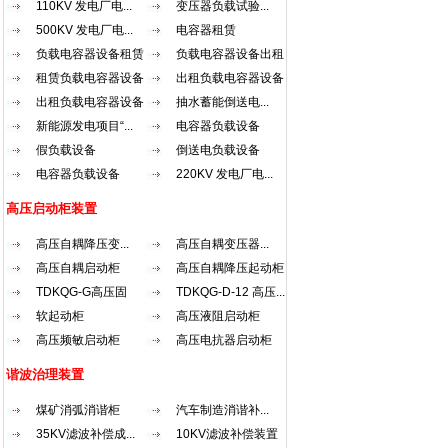
110KV 发电厂电...
变压器负载试验...
（一
500KV 发电厂电...
电容器租赁
压起
负载电容器设备租赁
负载电容器设备出租
据高
配电动
租赁负载电容器设备
出租负载电容器设备
结构特
出租负载电容器设备
抽水蓄能倒送电...
用优
新能源发电项目“...
电容器负载设备
均匀
假负载设备
倒送电负载设备
采用
电容器负载设备
220KV 发电厂电...
器运行
质硅
高压启动柜装置
一起
较好的
高压自耦降压变...
高压自耦变压器...
圈主
高压自耦启动柜
高压自耦降压起动柜
烘固
TDKQG-G高压固
TDKQG-D-12 高压...
线圈
能耐
态...
软起动柜
高压液阻启动柜
击而不
高压频敏启动柜
高压电抗器启动柜
超过1
谐波治理装置
+45
气体
煤矿消弧消谐柜
汽车制造消谐补...
4.当
35KV滤波补偿成...
10KV滤波补偿装置
可再