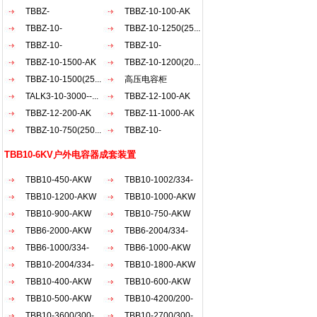
AKW
TBBZ-
AKW
TBBZ-10-100-AK
900（200+30...
TBBZ-10-
TBBZ-10-1250(25...
1200（20...
TBBZ-10-
TBBZ-10-
900（150...
TBBZ-10-1500-AK
1500（50...
TBBZ-10-1200(20...
TBBZ-10-1500(25...
高压电容柜
TALK3-10-3000--...
TBBZ-12-100-AK
TBBZ-12-200-AK
TBBZ-11-1000-AK
TBBZ-10-750(250...
TBBZ-10-
1800（30...
TBB10-6KV户外电容器成套装置
TBB10-450-AKW
TBB10-1002/334-
TBB10-1200-AKW
AKW
TBB10-1000-AKW
TBB10-900-AKW
TBB10-750-AKW
TBB6-2000-AKW
TBB6-2004/334-
TBB6-1000/334-
AKW
TBB6-1000-AKW
AKW
TBB10-2004/334-
TBB10-1800-AKW
AKW
TBB10-400-AKW
TBB10-600-AKW
TBB10-500-AKW
TBB10-4200/200-
TBB10-3600/300-
AKW
TBB10-2700/300-