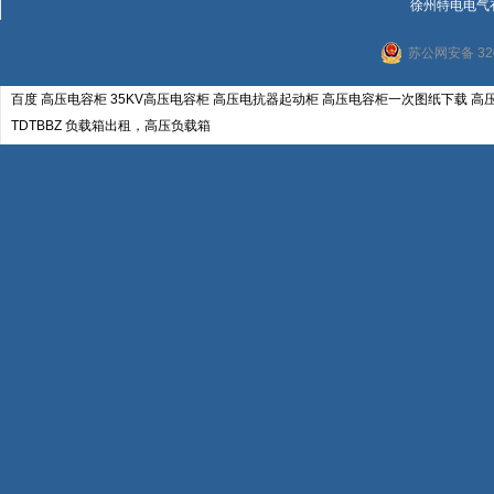
徐州特电电气
苏公网安备 320
百度
高压电容柜
35KV高压电容柜
高压电抗器起动柜
高压电容柜一次图纸下载
高
TDTBBZ
负载箱出租，高压负载箱