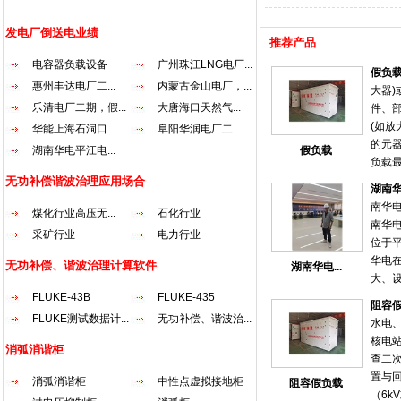
发电厂倒送电业绩
推荐产品
电容器负载设备
广州珠江LNG电厂...
假负
惠州丰达电厂二...
内蒙古金山电厂，...
大器
乐清电厂二期，假...
大唐海口天然气...
件、
(如放
华能上海石洞口...
阜阳华润电厂二...
的元
湖南华电平江电...
假负载
负载
抗匹
无功补偿谐波治理应用场合
湖南
时使
南华
煤化行业高压无...
石化行业
电阻
南华
发射
采矿行业
电力行业
位于
要匹
华电
无功补偿、谐波治理计算软件
湖南华电...
大、
好等
FLUKE-43B
FLUKE-435
阻容
于国内
FLUKE测试数据计...
无功补偿、谐波治...
水电
平江
核电
消弧消谐柜
术人员
查二
随着启
置与
消弧消谐柜
中性点虚拟接地柜
阻容假负载
式受
（6k