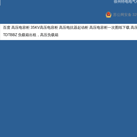
徐州特电电气
苏公网安备 320
百度
高压电容柜
35KV高压电容柜
高压电抗器起动柜
高压电容柜一次图纸下载
高
TDTBBZ
负载箱出租，高压负载箱