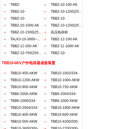
AKW
TBBZ-
AKW
TBBZ-10-100-AK
900（200+30...
TBBZ-10-
TBBZ-10-1250(25...
1200（20...
TBBZ-10-
TBBZ-10-
900（150...
TBBZ-10-1500-AK
1500（50...
TBBZ-10-1200(20...
TBBZ-10-1500(25...
高压电容柜
TALK3-10-3000--...
TBBZ-12-100-AK
TBBZ-12-200-AK
TBBZ-11-1000-AK
TBBZ-10-750(250...
TBBZ-10-
1800（30...
TBB10-6KV户外电容器成套装置
TBB10-450-AKW
TBB10-1002/334-
TBB10-1200-AKW
AKW
TBB10-1000-AKW
TBB10-900-AKW
TBB10-750-AKW
TBB6-2000-AKW
TBB6-2004/334-
TBB6-1000/334-
AKW
TBB6-1000-AKW
AKW
TBB10-2004/334-
TBB10-1800-AKW
AKW
TBB10-400-AKW
TBB10-600-AKW
TBB10-500-AKW
TBB10-4200/200-
TBB10-3600/300-
AKW
TBB10-2700/300-