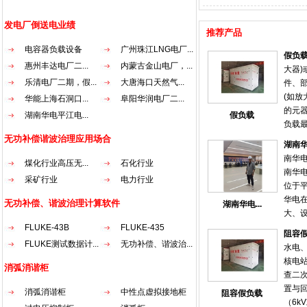
发电厂倒送电业绩
推荐产品
电容器负载设备
广州珠江LNG电厂...
假负
惠州丰达电厂二...
内蒙古金山电厂，...
大器
乐清电厂二期，假...
大唐海口天然气...
件、
(如放
华能上海石洞口...
阜阳华润电厂二...
的元
湖南华电平江电...
假负载
负载
抗匹
无功补偿谐波治理应用场合
湖南
时使
南华
煤化行业高压无...
石化行业
电阻
南华
发射
采矿行业
电力行业
位于
要匹
华电
无功补偿、谐波治理计算软件
湖南华电...
大、
好等
FLUKE-43B
FLUKE-435
阻容
于国内
FLUKE测试数据计...
无功补偿、谐波治...
水电
平江
核电
消弧消谐柜
术人员
查二
随着启
置与
消弧消谐柜
中性点虚拟接地柜
阻容假负载
式受
（6k