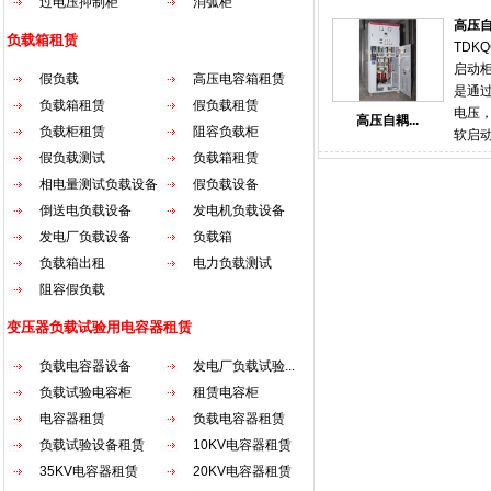
过电压抑制柜
消弧柜
来重
容器
电，
高压
压备
负载箱租赁
段 。
TDKQ
性。
的单
启动
假负载
高压电容箱租赁
护可
力保
是通
比普
负载箱租赁
假负载租赁
础。
电压
高压自耦...
备的
负载柜租赁
阻容负载柜
调式电
软启
电厂
一次
空环
假负载测试
负载箱租赁
差动
过一
发热
相电量测试负载设备
假负载设备
后的
备变
西门
倒送电负载设备
发电机负载设备
负载
为之
冲击
负载
发电厂负载设备
负载箱
和依据
点 
精确
负载箱出租
电力负载测试
板，
能力
等过
阻容假负载
验、
启动
统可
变压器负载试验用电容器租赁
于软
面的
电气、
患出
负载电容器设备
发电厂负载试验...
流异
各类
负载试验电容柜
租赁电容柜
起动
功率
电容器租赁
负载电容器租赁
倍以
一键
造成
负载试验设备租赁
10KV电容器租赁
柜 阻
交流
35KV电容器租赁
20KV电容器租赁
载箱
自藕