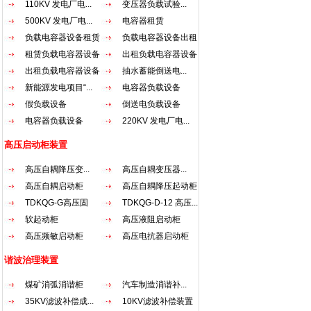
110KV 发电厂电...
变压器负载试验...
（一
500KV 发电厂电...
电容器租赁
压起
负载电容器设备租赁
负载电容器设备出租
据高
配电动
租赁负载电容器设备
出租负载电容器设备
结构特
出租负载电容器设备
抽水蓄能倒送电...
用优
新能源发电项目“...
电容器负载设备
均匀
假负载设备
倒送电负载设备
采用
电容器负载设备
220KV 发电厂电...
器运行
质硅
高压启动柜装置
一起
较好的
高压自耦降压变...
高压自耦变压器...
圈主
高压自耦启动柜
高压自耦降压起动柜
烘固
TDKQG-G高压固
TDKQG-D-12 高压...
线圈
能耐
态...
软起动柜
高压液阻启动柜
击而不
高压频敏启动柜
高压电抗器启动柜
超过1
谐波治理装置
+45
气体
煤矿消弧消谐柜
汽车制造消谐补...
4.当
35KV滤波补偿成...
10KV滤波补偿装置
可再