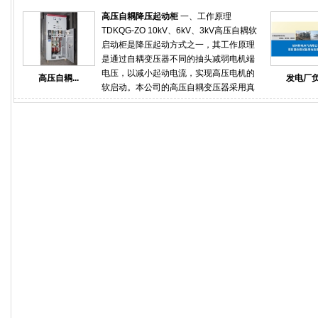
来重要里程碑节点，厂内机组设备实现通
容器）进行倒送电试验，校核母差保护高
电，电厂正式进入设备单体、系统调试阶
高压自耦降压起动柜
一、工作原理
压备变间隔和备变差动保护、核相和极
段 。“实现厂用电系统受电，将为后续机组
TDKQG-ZO 10kV、6kV、3kV高压自耦软
性。真实模拟验证启备变带负载工况下保
的单体调试、分部试运和整套启动提供有
启动柜是降压起动方式之一，其工作原理
护可靠性。服务项目：岸电电源岸电电源
力保障，为今年底机组投产奠定坚实基
是通过自耦变压器不同的抽头减弱电机端
比普通变频电源标准更高，担负着项目设
础。徐州特电电气有限公司提供的一套可
电压，以减小起动电流，实现高压电机的
高压自耦...
发电厂负.
备的用电安全，所以测试要求格外严格。
调式电容器成套装置TBB10-40000-AKW
软启动。本公司的高压自耦变压器采用真
电厂倒送电为电厂倒送电提供负载试验，
一次性投运成功，安装在电厂负载侧，经
空环氧浇注且设计裕量极大，连续起动不
差动保护试验，各项保护试验，电厂检修
过一个2个小时的试验，用户准确记录了启
发热，使用时间20年以上；控制部分采用
后的负载测试。数据中心提供数据中心假
备变组运行之后的各项参数与技术指标，
西门子PLC检查启动电流切换，避免二次
负载满载测试方案和测试报告。同时提供
为之后的正式送电提供了强力的技术支持
冲击。 二、高压自耦变压器启动柜结构特
负载租赁、租赁转购买等多种服务。船厂
和依据。服务电话：18020595666
点 高压自耦变压器启动柜采用优质冷轧
精确检测船用发电机组的输出功率与带载
板，经过除锈、酸洗、水洗、磷化、喷塑
能力，协助船厂进行整船验收，系泊试
等过程，增加了抗腐性能。在电气方面，
验、航行试验、负荷试验等。医院负载系
启动与运行经过电机理论算法两者电流趋
统可对应急、后备发电机组进行专业、全
于软启动，减少了二次冲击，从而增加了
面的检测维护，避免因医院断电二导致病
电气、机械的使用时间。（1）、 用途交
患出现意外事故。应急电源可以精确检测
流异步电动机在额定电压下起动时，初始
各类柴油发电机组，UPS电源系统的输出
起动电流是很大的，往往超过额定电流的7
功率与带载能力，实现待测设备测试项目
倍以上，为了减少起动电流，避免对电网
一键测试功能。倒送电负载试验阻容负载
造成影响，通常用减弱电压的方法来起动
柜 阻容负载测试 阻容假负载 高压容性负
交流异步电动机，常用的降压方法是采用
载箱租赁
自藕变压器，交流电动机的起动过程很短