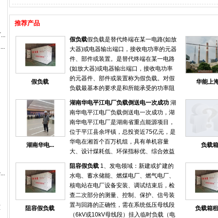
推荐产品
..
假负载
假负载是替代终端在某一电路(如放
..
大器)或电器输出端口，接收电功率的元器
件、部件或装置。是替代终端在某一电路
(如放大器)或电器输出端口，接收电功率
的元器件、部件或装置称为假负载。对假
假负载
华能上海.
负载最基本的要求是和所能承受的功率阻
抗匹配。通常在调试或检测机器性能时临
湖南华电平江电厂负载倒送电一次成功
湖
时使用的非正式的负载。假负载可以分为
南华电平江电厂负载倒送电一次成功，湖
电阻负载，电感负载，容性负载等。高频
南华电平江电厂是湖南省重点能源项目，
发射电路的假负载主要是频率允许，阻抗
位于平江县余坪镇，总投资近75亿元，是
要匹配，并能承受发射的功率
华电在湘首个百万机组，具有单机容量
湖南华电...
负载
大、设计煤耗低、环保指标优、综合效益
好等特点，经济、技术、环保各项指标处
阻容假负载
1、发电领域：新建或扩建的
于国内领先水平。 6月22日晚，湖南华电
..
水电、蓄水储能、燃煤电厂、燃气电厂、
平江电厂集控室内仍是一派忙碌，专业技
核电站在电厂设备安装、调试结束后，检
术人员正在紧张地调试设备。21点39分，
查二次部分的测量、控制、保护、信号装
随着启备变低压侧开关合上，厂用10KV正
置与回路的正确性，需在系统低压母线段
柜
阻容假负载
负载箱
式受电，标志着湖南华电平江电厂建设迎
（6kV或10kV母线段）挂入临时负载（电