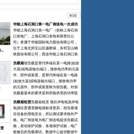
华能上海石洞口第一电厂倒送电一次成功
华能上海石洞口第一电厂（前称上海石洞
口发电厂、上海石洞口发电有限责任公
司）隶属于华能国际电力股份有限公司，
位于上海北郊宝山区盛桥镇，东邻宝山钢
..
铁股份有限公司，西连华能上海石洞口第
二电厂、华能上海燃机电厂，北临长江，
负载箱
假负载是替代终端在某一电路(如放
对岸为崇明岛，占地62.7万平方米。 一厂
大器)或电器输出端口，接收电功率的元器
是“七五”期间国家重点工程建设项目，始
件、部件或装置。是替代终端在某一电路
建于1985年7月，规划安装四台国产第一
(如放大器)或电器输出端口，接收电功率
批300MW 亚临界燃煤机组。1987年12
的元器件、部件或装置称为假负载。对假
箱
月，首台机组并网发电，1990年5月四台
负载最基本的要求是和所能承受的功率阻
机组全部建成投产，是上海首座百万千瓦
抗匹配。通常在调试或检测机器性能时临
级的火力发电厂。徐州特电电气有限公司
负载箱租赁
负载箱租赁 项目岸电电源岸电
时使用的非正式的负载。假负载可以分为
中标上海石洞口第一电厂2台65万千瓦等
电源比普通变频电源标准更高，担负着项
电阻负载，电感负载，容性负载等。高频
容量煤电替代项目负载箱装置。2022年8
目设备的用电安全，所以测试要求格外严
发射电路的假负载主要是频率允许，阻抗
月28日一次性倒送电成功，负载装置分别
格。电厂倒送电为电厂倒送电提供负载试
要匹配，并能承受发射的功率
安装在电厂5号机6号机配电房6kv母线
验，差动保护试验，各项保护试验，电厂
租赁
侧，经过一个17个小时的时间，用户准确
检修后的负载测试。数据中心提供数据中