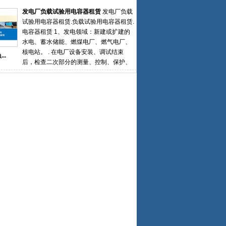
记录了启备变组运行之后的各项参数与技
心假负载满载测试方案和测试报告。同时
发电厂负载试验用电容器租赁
发电厂负载
术指标，为之后的正式送电提供了强力的
提供负载租赁、租赁转购买等多种服务。
试验用电容器租赁.负载试验用电容器租赁.
技术支持和依据
船厂精确检测船用发电机组的输出功率与
电容器租赁 1、发电领域：新建或扩建的
带载能力，协助船厂进行整船验收，系泊
水电、蓄水储能、燃煤电厂、燃气电厂、
试验、航行试验、负荷试验等。医院负载
核电站。 . 在电厂设备安装、调试结束
..
系统可对应急、后备发电机组进行专业、
后，检查二次部分的测量、控制、保护、
全面的检测维护，避免因医院断电二导致
信号装置与回路的正确性， 需在系统低压
病患出现意外事故。应急电源负载箱租赁
母线段（6kV或10kV母线段）挂入临时负
假负载租赁 负载柜租赁 电阻箱租赁可以精
载（电容器）进行倒送电试验，校核母差
确检测各类柴油发电机组，UPS电源系统
保护高压备变间隔和备变差动保护、核相
的输出功率与带载能力，实现待测设备测
和极性。 . 真实模拟验证启备变带负载工
试项目一键测试功能。
况下保护可靠性2、大型企业用户：自建
220和110kV变电站 . 模拟新建主变带负载
工况下的保护测试， . 确保变压器设备能
够安全、可靠并入电力系统主网 . 新建楼
宇变电房新上主变也需电容器负载试验 发
电厂负载试验用电容器租赁.负载试验用电
容器租赁.电容器租赁