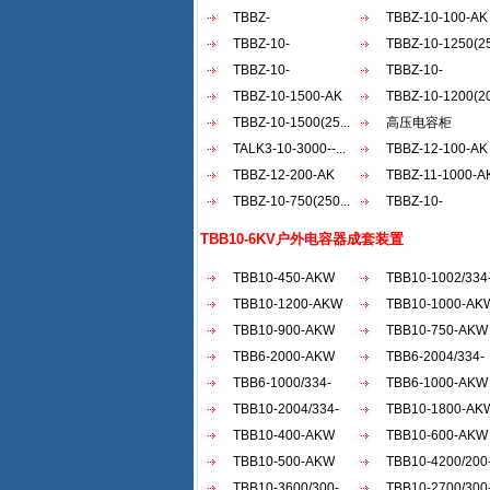
AKW
TBBZ-
AKW
TBBZ-10-100-AK
900（200+30...
TBBZ-10-
TBBZ-10-1250(25
1200（20...
TBBZ-10-
TBBZ-10-
900（150...
TBBZ-10-1500-AK
1500（50...
TBBZ-10-1200(20
TBBZ-10-1500(25...
高压电容柜
TALK3-10-3000--...
TBBZ-12-100-AK
TBBZ-12-200-AK
TBBZ-11-1000-A
TBBZ-10-750(250...
TBBZ-10-
1800（30...
TBB10-6KV户外电容器成套装置
TBB10-450-AKW
TBB10-1002/334
TBB10-1200-AKW
AKW
TBB10-1000-AK
TBB10-900-AKW
TBB10-750-AKW
TBB6-2000-AKW
TBB6-2004/334-
TBB6-1000/334-
AKW
TBB6-1000-AKW
AKW
TBB10-2004/334-
TBB10-1800-AK
AKW
TBB10-400-AKW
TBB10-600-AKW
TBB10-500-AKW
TBB10-4200/200
TBB10-3600/300-
AKW
TBB10-2700/300