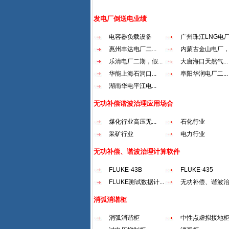
发电厂倒送电业绩
电容器负载设备
广州珠江LNG电厂.
惠州丰达电厂二...
内蒙古金山电厂，.
乐清电厂二期，假...
大唐海口天然气...
华能上海石洞口...
阜阳华润电厂二...
湖南华电平江电...
无功补偿谐波治理应用场合
煤化行业高压无...
石化行业
采矿行业
电力行业
无功补偿、谐波治理计算软件
FLUKE-43B
FLUKE-435
FLUKE测试数据计...
无功补偿、谐波治.
消弧消谐柜
消弧消谐柜
中性点虚拟接地