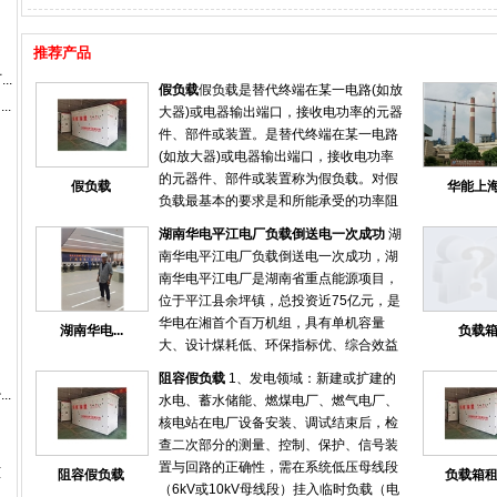
推荐产品
..
假负载
假负载是替代终端在某一电路(如放
..
大器)或电器输出端口，接收电功率的元器
件、部件或装置。是替代终端在某一电路
(如放大器)或电器输出端口，接收电功率
的元器件、部件或装置称为假负载。对假
假负载
华能上海.
负载最基本的要求是和所能承受的功率阻
抗匹配。通常在调试或检测机器性能时临
湖南华电平江电厂负载倒送电一次成功
湖
时使用的非正式的负载。假负载可以分为
南华电平江电厂负载倒送电一次成功，湖
电阻负载，电感负载，容性负载等。高频
南华电平江电厂是湖南省重点能源项目，
发射电路的假负载主要是频率允许，阻抗
位于平江县余坪镇，总投资近75亿元，是
要匹配，并能承受发射的功率
华电在湘首个百万机组，具有单机容量
湖南华电...
负载
大、设计煤耗低、环保指标优、综合效益
好等特点，经济、技术、环保各项指标处
阻容假负载
1、发电领域：新建或扩建的
于国内领先水平。 6月22日晚，湖南华电
..
水电、蓄水储能、燃煤电厂、燃气电厂、
平江电厂集控室内仍是一派忙碌，专业技
核电站在电厂设备安装、调试结束后，检
术人员正在紧张地调试设备。21点39分，
查二次部分的测量、控制、保护、信号装
随着启备变低压侧开关合上，厂用10KV正
置与回路的正确性，需在系统低压母线段
柜
阻容假负载
负载箱
式受电，标志着湖南华电平江电厂建设迎
（6kV或10kV母线段）挂入临时负载（电