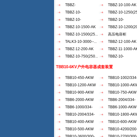
AKW
TBBZ-
AKW
TBBZ-10-100-AK
900（200+30...
TBBZ-10-
TBBZ-10-1250(25
1200（20...
TBBZ-10-
TBBZ-10-
900（150...
TBBZ-10-1500-AK
1500（50...
TBBZ-10-1200(20
TBBZ-10-1500(25...
高压电容柜
TALK3-10-3000--...
TBBZ-12-100-AK
TBBZ-12-200-AK
TBBZ-11-1000-A
TBBZ-10-750(250...
TBBZ-10-
1800（30...
TBB10-6KV户外电容器成套装置
TBB10-450-AKW
TBB10-1002/334
TBB10-1200-AKW
AKW
TBB10-1000-AK
TBB10-900-AKW
TBB10-750-AKW
TBB6-2000-AKW
TBB6-2004/334-
TBB6-1000/334-
AKW
TBB6-1000-AKW
AKW
TBB10-2004/334-
TBB10-1800-AK
AKW
TBB10-400-AKW
TBB10-600-AKW
TBB10-500-AKW
TBB10-4200/200
TBB10-3600/300-
AKW
TBB10-2700/300