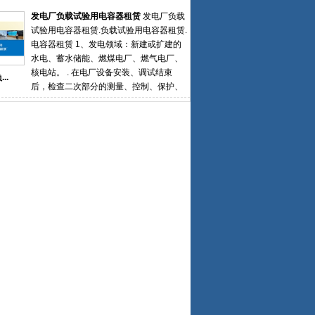
记录了启备变组运行之后的各项参数与技
心假负载满载测试方案和测试报告。同时
发电厂负载试验用电容器租赁
发电厂负载
术指标，为之后的正式送电提供了强力的
提供负载租赁、租赁转购买等多种服务。
试验用电容器租赁.负载试验用电容器租赁.
技术支持和依据
船厂精确检测船用发电机组的输出功率与
电容器租赁 1、发电领域：新建或扩建的
带载能力，协助船厂进行整船验收，系泊
水电、蓄水储能、燃煤电厂、燃气电厂、
试验、航行试验、负荷试验等。医院负载
核电站。 . 在电厂设备安装、调试结束
..
系统可对应急、后备发电机组进行专业、
后，检查二次部分的测量、控制、保护、
全面的检测维护，避免因医院断电二导致
信号装置与回路的正确性， 需在系统低压
病患出现意外事故。应急电源负载箱租赁
母线段（6kV或10kV母线段）挂入临时负
假负载租赁 负载柜租赁 电阻箱租赁可以精
载（电容器）进行倒送电试验，校核母差
确检测各类柴油发电机组，UPS电源系统
保护高压备变间隔和备变差动保护、核相
的输出功率与带载能力，实现待测设备测
和极性。 . 真实模拟验证启备变带负载工
试项目一键测试功能。
况下保护可靠性2、大型企业用户：自建
220和110kV变电站 . 模拟新建主变带负载
工况下的保护测试， . 确保变压器设备能
够安全、可靠并入电力系统主网 . 新建楼
宇变电房新上主变也需电容器负载试验 发
电厂负载试验用电容器租赁.负载试验用电
容器租赁.电容器租赁