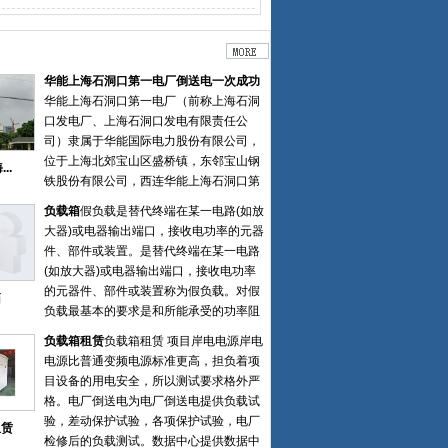
华能上海石洞口第一电厂倒送电一次成功
华能上海石洞口第一电厂（前称上海石洞
口发电厂、上海石洞口发电有限责任公
司）隶属于华能国际电力股份有限公司，
位于上海北郊宝山区盛桥镇，东邻宝山钢
..
铁股份有限公司，西连华能上海石洞口第
二电厂、华能上海燃机电厂，北临长江，
负载箱
假负载是替代终端在某一电路(如放
对岸为崇明岛，占地62.7万平方米。 一厂
大器)或电器输出端口，接收电功率的元器
是“七五”期间国家重点工程建设项目，始
件、部件或装置。是替代终端在某一电路
建于1985年7月，规划安装四台国产第一
(如放大器)或电器输出端口，接收电功率
批300MW 亚临界燃煤机组。1987年12
的元器件、部件或装置称为假负载。对假
箱
月，首台机组并网发电，1990年5月四台
负载最基本的要求是和所能承受的功率阻
机组全部建成投产，是上海首座百万千瓦
抗匹配。通常在调试或检测机器性能时临
级的火力发电厂。徐州特电电气有限公司
负载箱租赁
负载箱租赁 项目岸电电源岸电
时使用的非正式的负载。假负载可以分为
中标上海石洞口第一电厂2台65万千瓦等
电源比普通变频电源标准更高，担负着项
电阻负载，电感负载，容性负载等。高频
容量煤电替代项目负载箱装置。2022年8
目设备的用电安全，所以测试要求格外严
发射电路的假负载主要是频率允许，阻抗
月28日一次性倒送电成功，负载装置分别
格。电厂倒送电为电厂倒送电提供负载试
要匹配，并能承受发射的功率
安装在电厂5号机6号机配电房6kv母线
验，差动保护试验，各项保护试验，电厂
租赁
侧，经过一个17个小时的时间，用户准确
检修后的负载测试。数据中心提供数据中