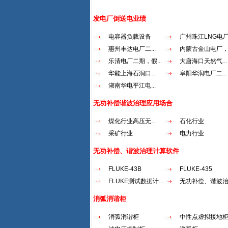
发电厂倒送电业绩
电容器负载设备
广州珠江LNG电厂.
惠州丰达电厂二...
内蒙古金山电厂，.
乐清电厂二期，假...
大唐海口天然气...
华能上海石洞口...
阜阳华润电厂二...
湖南华电平江电...
无功补偿谐波治理应用场合
煤化行业高压无...
石化行业
采矿行业
电力行业
无功补偿、谐波治理计算软件
FLUKE-43B
FLUKE-435
FLUKE测试数据计...
无功补偿、谐波治.
消弧消谐柜
消弧消谐柜
中性点虚拟接地