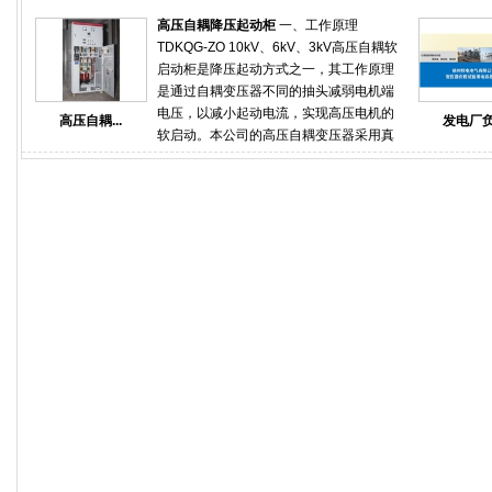
来重要里程碑节点，厂内机组设备实现通
容器）进行倒送电试验，校核母差保护高
电，电厂正式进入设备单体、系统调试阶
高压自耦降压起动柜
一、工作原理
压备变间隔和备变差动保护、核相和极
段 。“实现厂用电系统受电，将为后续机组
TDKQG-ZO 10kV、6kV、3kV高压自耦软
性。真实模拟验证启备变带负载工况下保
的单体调试、分部试运和整套启动提供有
启动柜是降压起动方式之一，其工作原理
护可靠性。服务项目：岸电电源岸电电源
力保障，为今年底机组投产奠定坚实基
是通过自耦变压器不同的抽头减弱电机端
比普通变频电源标准更高，担负着项目设
础。徐州特电电气有限公司提供的一套可
电压，以减小起动电流，实现高压电机的
高压自耦...
发电厂负.
备的用电安全，所以测试要求格外严格。
调式电容器成套装置TBB10-40000-AKW
软启动。本公司的高压自耦变压器采用真
电厂倒送电为电厂倒送电提供负载试验，
一次性投运成功，安装在电厂负载侧，经
空环氧浇注且设计裕量极大，连续起动不
差动保护试验，各项保护试验，电厂检修
过一个2个小时的试验，用户准确记录了启
发热，使用时间20年以上；控制部分采用
后的负载测试。数据中心提供数据中心假
备变组运行之后的各项参数与技术指标，
西门子PLC检查启动电流切换，避免二次
负载满载测试方案和测试报告。同时提供
为之后的正式送电提供了强力的技术支持
冲击。 二、高压自耦变压器启动柜结构特
负载租赁、租赁转购买等多种服务。船厂
和依据。服务电话：18020595666
点 高压自耦变压器启动柜采用优质冷轧
精确检测船用发电机组的输出功率与带载
板，经过除锈、酸洗、水洗、磷化、喷塑
能力，协助船厂进行整船验收，系泊试
等过程，增加了抗腐性能。在电气方面，
验、航行试验、负荷试验等。医院负载系
启动与运行经过电机理论算法两者电流趋
统可对应急、后备发电机组进行专业、全
于软启动，减少了二次冲击，从而增加了
面的检测维护，避免因医院断电二导致病
电气、机械的使用时间。（1）、 用途交
患出现意外事故。应急电源可以精确检测
流异步电动机在额定电压下起动时，初始
各类柴油发电机组，UPS电源系统的输出
起动电流是很大的，往往超过额定电流的7
功率与带载能力，实现待测设备测试项目
倍以上，为了减少起动电流，避免对电网
一键测试功能。倒送电负载试验阻容负载
造成影响，通常用减弱电压的方法来起动
柜 阻容负载测试 阻容假负载 高压容性负
交流异步电动机，常用的降压方法是采用
载箱租赁
自藕变压器，交流电动机的起动过程很短